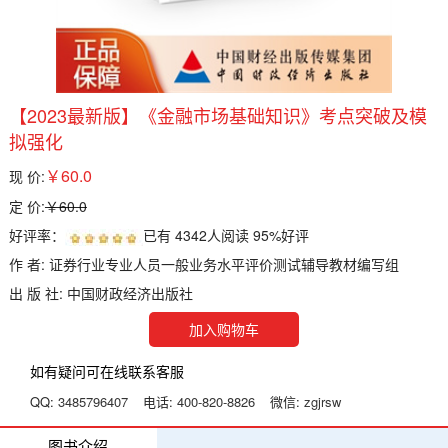
【2023最新版】《金融市场基础知识》考点突破及模
拟强化
￥60.0
现 价:
定 价:
￥60.0
好评率：
已有
4342
人阅读
95%
好评
作 者: 证券行业专业人员一般业务水平评价测试辅导教材编写组
出 版 社: 中国财政经济出版社
加入购物车
如有疑问可在线联系客服
QQ:
3485796407
电话:
400-820-8826
微信:
zgjrsw
图书介绍