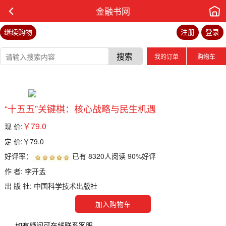
金融书网
继续购物
注册
登录
搜索
我的订单
购物车
“十五五”关键棋：核心战略与民生机遇
￥79.0
现 价:
定 价:
￥79.0
好评率：
已有
8320
人阅读
90%
好评
作 者: 李开孟
出 版 社: 中国科学技术出版社
加入购物车
如有疑问可在线联系客服